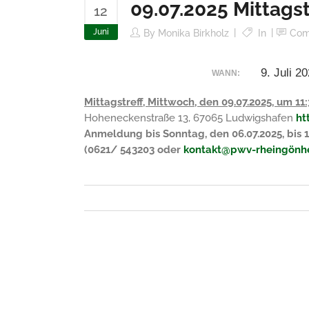
09.07.2025 Mittagst
12
Juni
By
Monika Birkholz
In
Com
9. Juli 2
WANN:
Mittagstreff, Mittwoch, den 09.07.2025, um 
Hoheneckenstraße 13, 67065 Ludwigshafen
ht
Anmeldung bis Sonntag, den 06.07.2025, bis 1
(
0621/ 543203 oder
kontakt@pwv-rheingönh