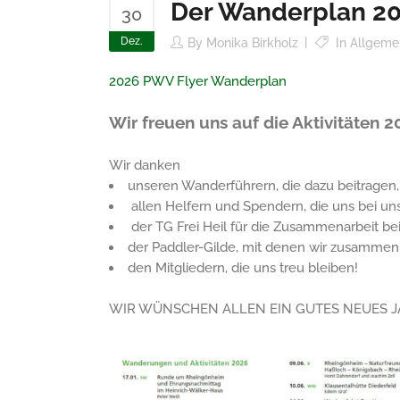
Der Wanderplan 202
30
Dez.
By
Monika Birkholz
In
Allgeme
2026 PWV Flyer Wanderplan
Wir freuen uns auf die Aktivitäten 2
Wir danken
unseren Wanderführern, die dazu beitragen
allen Helfern und Spendern, die uns bei uns
der TG Frei Heil für die Zusammenarbeit be
der Paddler-Gilde, mit denen wir zusamme
den Mitgliedern, die uns treu bleiben!
WIR WÜNSCHEN ALLEN EIN GUTES NEUES J